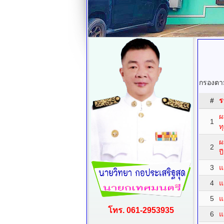
กรองตาม
#
ร
ผ
1
ท
ผ
2
ป
3
แ
4
แ
5
แ
โทร. 061-2953935
6
แ