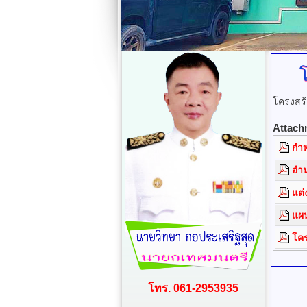
โครงสร้
Attach
กำ
อำน
แต่
แผน
โคร
โทร. 061-2953935