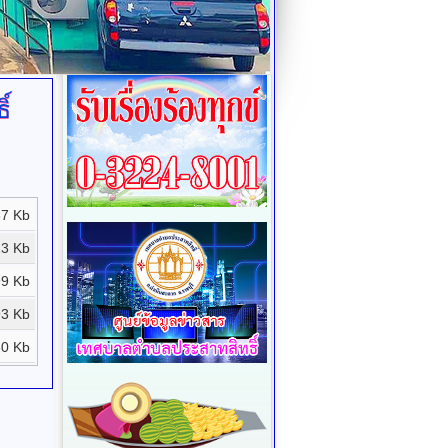
์
7 Kb
3 Kb
99 Kb
3 Kb
80 Kb